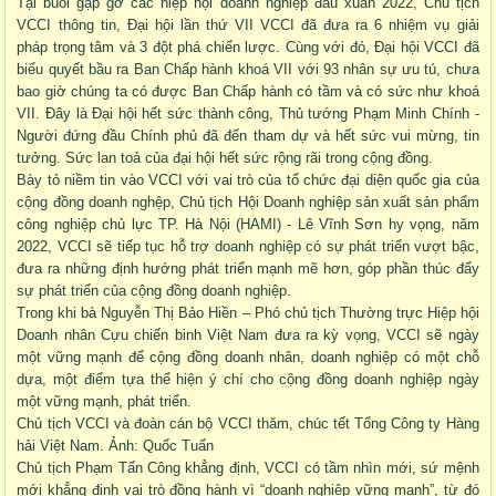
Tại buổi gặp gỡ các hiệp hội doanh nghiệp đầu xuân 2022, Chủ tịch
VCCI thông tin, Đại hội lần thứ VII VCCI đã đưa ra 6 nhiệm vụ giải
pháp trọng tâm và 3 đột phá chiến lược. Cùng với đó, Đại hội VCCI đã
biểu quyết bầu ra Ban Chấp hành khoá VII với 93 nhân sự ưu tú, chưa
bao giờ chúng ta có được Ban Chấp hành có tầm và có sức như khoá
VII. Đây là Đại hội hết sức thành công, Thủ tướng Phạm Minh Chính -
Người đứng đầu Chính phủ đã đến tham dự và hết sức vui mừng, tin
tưởng. Sức lan toả của đại hội hết sức rộng rãi trong cộng đồng.
Bày tỏ niềm tin vào VCCI với vai trò của tổ chức đại diện quốc gia của
cộng đồng doanh nghệp, Chủ tịch Hội Doanh nghiệp sản xuất sản phẩm
công nghiệp chủ lực TP. Hà Nội (HAMI) - Lê Vĩnh Sơn hy vọng, năm
2022, VCCI sẽ tiếp tục hỗ trợ doanh nghiệp có sự phát triển vượt bậc,
đưa ra những định hướng phát triển mạnh mẽ hơn, góp phần thúc đẩy
sự phát triển của cộng đồng doanh nghiệp.
Trong khi bà Nguyễn Thị Bảo Hiền – Phó chủ tịch Thường trực Hiệp hội
Doanh nhân Cựu chiến binh Việt Nam đưa ra kỳ vọng, VCCI sẽ ngày
một vững mạnh để cộng đồng doanh nhân, doanh nghiệp có một chỗ
dựa, một điểm tựa thể hiện ý chí cho cộng đồng doanh nghiệp ngày
một vững mạnh, phát triển.
Chủ tịch VCCI và đoàn cán bộ VCCI thăm, chúc tết Tổng Công ty Hàng
hải Việt Nam. Ảnh: Quốc Tuấn
Chủ tịch Phạm Tấn Công khẳng định, VCCI có tầm nhìn mới, sứ mệnh
mới khẳng định vai trò đồng hành vì “doanh nghiệp vững mạnh”, từ đó