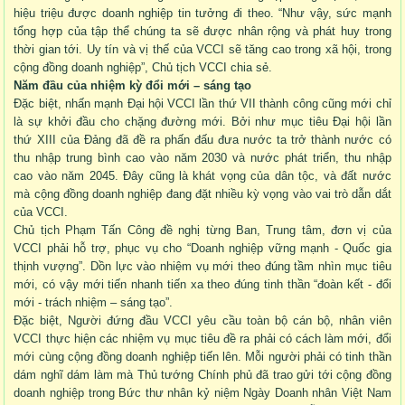
hiệu triệu được doanh nghiệp tin tưởng đi theo. “Như vậy, sức mạnh
tổng hợp của tập thể chúng ta sẽ được nhân rộng và phát huy trong
thời gian tới. Uy tín và vị thế của VCCI sẽ tăng cao trong xã hội, trong
cộng đồng doanh nghiệp”, Chủ tịch VCCI chia sẻ.
Năm đầu của nhiệm kỳ đổi mới – sáng tạo
Đặc biệt, nhấn mạnh Đại hội VCCI lần thứ VII thành công cũng mới chỉ
là sự khởi đầu cho chặng đường mới. Bởi như mục tiêu Đại hội lần
thứ XIII của Đảng đã đề ra phấn đấu đưa nước ta trở thành nước có
thu nhập trung bình cao vào năm 2030 và nước phát triển, thu nhập
cao vào năm 2045. Đây cũng là khát vọng của dân tộc, và đất nước
mà cộng đồng doanh nghiệp đang đặt nhiều kỳ vọng vào vai trò dẫn dắt
của VCCI.
Chủ tịch Phạm Tấn Công đề nghị từng Ban, Trung tâm, đơn vị của
VCCI phải hỗ trợ, phục vụ cho “Doanh nghiệp vững mạnh - Quốc gia
thịnh vượng”. Dồn lực vào nhiệm vụ mới theo đúng tầm nhìn mục tiêu
mới, có vậy mới tiến nhanh tiến xa theo đúng tinh thần “đoàn kết - đổi
mới - trách nhiệm – sáng tạo”.
Đặc biệt, Người đứng đầu VCCI yêu cầu toàn bộ cán bộ, nhân viên
VCCI thực hiện các nhiệm vụ mục tiêu đề ra phải có cách làm mới, đổi
mới cùng cộng đồng doanh nghiệp tiến lên. Mỗi người phải có tinh thần
dám nghĩ dám làm mà Thủ tướng Chính phủ đã trao gửi tới cộng đồng
doanh nghiệp trong Bức thư nhân kỷ niệm Ngày Doanh nhân Việt Nam