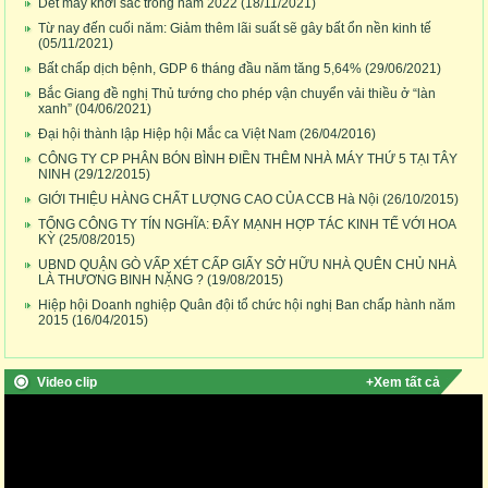
Dêt may khởi sắc trong năm 2022
(18/11/2021)
Từ nay đến cuối năm: Giảm thêm lãi suất sẽ gây bất ổn nền kinh tế
(05/11/2021)
Bất chấp dịch bệnh, GDP 6 tháng đầu năm tăng 5,64%
(29/06/2021)
Bắc Giang đề nghị Thủ tướng cho phép vận chuyển vải thiều ở “làn
xanh”
(04/06/2021)
Đại hội thành lập Hiệp hội Mắc ca Việt Nam
(26/04/2016)
CÔNG TY CP PHÂN BÓN BÌNH ĐIỀN THÊM NHÀ MÁY THỨ 5 TẠI TÂY
NINH
(29/12/2015)
GIỚI THIỆU HÀNG CHẤT LƯỢNG CAO CỦA CCB Hà Nội
(26/10/2015)
TỔNG CÔNG TY TÍN NGHĨA: ĐẨY MẠNH HỢP TÁC KINH TẾ VỚI HOA
KỲ
(25/08/2015)
UBND QUẬN GÒ VẤP XÉT CẤP GIẤY SỞ HỮU NHÀ QUÊN CHỦ NHÀ
LÀ THƯƠNG BINH NẶNG ?
(19/08/2015)
Hiệp hội Doanh nghiệp Quân đội tổ chức hội nghị Ban chấp hành năm
2015
(16/04/2015)
Video clip
+Xem tất cả