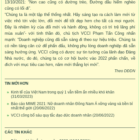
13/10/2021: “Non cao cũng có đường trèo, Đường dẫu hiểm nghèo
cũng có lối đi”.
“Chúng ta là một tập thể thống nhất. Hãy sáng tạo ra cách làm mới từ
việc nhỏ tới việc lớn, đổi mới để tốt đẹp hơn cho tất cả mọi người.
Đây là nhiệm kỳ của đổi mới và hành động, không có trì trệ lãng phí
mùa xuân”- với tinh thần đó, chủ tịch VCCI Phạm Tấn Công nhấn
mạnh: “Doanh nghiệp cũng đã sẵn sàng đi theo sự hiệu triệu. Chúng ta
có nền tảng căn cứ để phấn đấu, không phụ lòng doanh nghiệp đã sẵn
sàng hưởng ứng. VCCI cũng có được sự tin tưởng của lãnh đạo Đảng
Nhà nước, do đó, chúng ta có cơ hội bước vào 2022 phấn chấn, về
đích với mục tiêu cao hơn, năm mới thắng lợi mới”.
Theo DĐDN
TIN MỚI HƠN
Kinh tế của Việt Nam trong quý 1 vẫn tiềm ẩn nhiều khó khăn
(31/03/2023)
Báo cáo MIWE 2021: Nữ doanh nhân Đông Nam Á vững vàng và bền bỉ
nhất thế giới
(20/06/2022)
VCCI công bố sáu quy tắc đạo đức doanh nhân
(20/06/2022)
CÁC TIN KHÁC