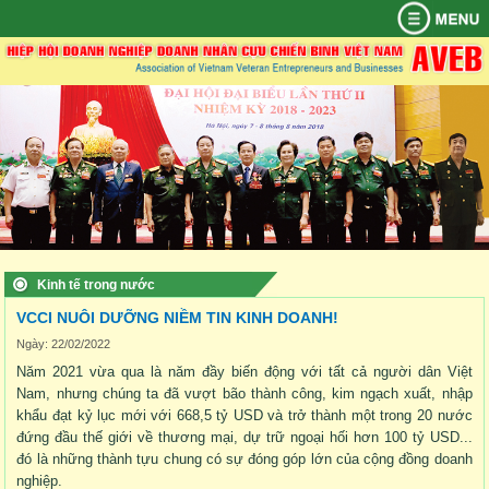
TRANG
AVEB
HỘI
DOANH
SỰ
THÔNG
CHẾ
TỪ
LIÊN
CHỦ
VIÊN
NGHIỆP
KIỆN
TIN
ĐỘ
THIỆN
HỆ
QUYẾT
ĐIỀU
QUY
CƠ
KỶ
BAN
THÀNH
NỔI
KINH
CHÍNH
XÃ
ĐỊNH
LỆ
CHẾ
QUAN
YẾU
CHUYÊN
BAN
ĐIỀU
QUYỀN
HỘI
TRÍCH
BAN
VIÊN
BẬT
TẾ
SÁCH
HỘI
THÀNH
HOẠT
HIỆP
MÔN
CHẤP
KIỆN
VÀ
PHÍ
YẾU
THƯỜNG
LẬP
ĐỘNG
HỘI
HÀNH
GIA
NGHĨA
HỘI
VỤ
HOẠT
TIN
THÔNG
THÔNG
VĂN
KINH
KINH
CCB
CÁC
HOẠT
HIỆP
NHẬP
VỤ
VIÊN
HIỆP
ĐỘNG
TỨC
TIN
TIN
HÓA
TẾ
TẾ
HỎI
HOẠT
ĐỘNG
HỘI
HIỆP
HỘI
CỦA
BIỂN
KINH
TRONG
-
TRONG
QUỐC
ĐỘNG
TỪ
DOANH
HỘI
HIỆP
ĐÔNG
TẾ,
VÀ
THỂ
NƯỚC
TẾ
ĐỀN
THIỆN
NHÂN
HỘI
CHÍNH
NGOÀI
THAO
ƠN
XÃ
CCB
TRỊ,
NƯỚC
ĐÁP
HỘI
VIỆT
XÃ
NGHĨA
NAM
HỘI
Kinh tế trong nước
VCCI NUÔI DƯỠNG NIỀM TIN KINH DOANH!
Ngày: 22/02/2022
Năm 2021 vừa qua là năm đầy biến động với tất cả người dân Việt
Nam, nhưng chúng ta đã vượt bão thành công, kim ngạch xuất, nhập
khẩu đạt kỷ lục mới với 668,5 tỷ USD và trở thành một trong 20 nước
đứng đầu thế giới về thương mại, dự trữ ngoại hối hơn 100 tỷ USD...
đó là những thành tựu chung có sự đóng góp lớn của cộng đồng doanh
nghiệp.