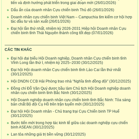
tiên và định hướng phát triển trong giai đoạn mới
(26/01/2026)
Dấu ấn của doanh nhân Cựu chiến binh Thủ đô
(26/01/2026)
Doanh nhân cựu chiến binh Việt Nam – Campuchia tìm kiếm cơ hội hợp
tác đầu tư và sản xuất
(26/01/2026)
Đại hội lần thứ nhất, nhiệm kỳ 2026-2031 Hiệp hội Doanh nhân Cựu
chiến binh tỉnh Thái Nguyên thành công tốt đẹp
(07/01/2026)
CÁC TIN KHÁC
Đại hội đại biểu Hội Doanh nghiệp, Doanh nhân Cựu chiến binh tỉnh
Vĩnh Long lần thứ I, nhiệm kỳ 2025–2030
(30/12/2025)
Đại hội Hội doanh nhân Cựu chiến binh tỉnh Lào Cai lần thứ nhất
(30/12/2025)
Hội DNDN CCB Hải Phòng trao nhà “Nghĩa tình đồng đội”
(30/12/2025)
Đồng chí Đỗ Văn Quý được bầu làm Chủ tịch Hội Doanh nghiệp doanh
nhân cựu chiến binh tỉnh Bắc Ninh
(30/12/2025)
Hội Doanh nghiệp doanh nhân cựu chiến binh tỉnh Bắc Ninh: Tỏa sáng
bản chất Bộ đội Cụ Hồ trên trận tuyến mới
(30/12/2025)
Đại hội Hội Doanh nhân - Chủ trang trại Cựu Chiến binh TP Huế
(30/12/2025)
Bước tiến mới trong hợp tác kinh tế giữa các doanh nghiệp cựu chiến
binh ASEAN
(30/12/2025)
Lan tỏa những giá trị bền vững
(30/12/2025)