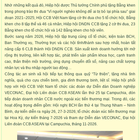
Nhờ những kết quả đó, Hiệp hội được Thủ tướng Chính phủ tặng Bằng khen
trong phong trào thi đua “Vì người nghèo không để ai bị bỏ lại phía sau” giai
đoạn 2021–2025; Hội CCB Việt Nam tặng cờ thi đua cho 5 tổ chức hội, Bằng
khen cho 8 tập thể và 46 cá nhân; Hiệp hội DNDN CCB tặng 2 cờ thi đua, 23
Bằng khen cho tổ chức hội và 142 Bằng khen cho hội viên.
Bước sang năm 2026, Hiệp hội tập trung củng cố tổ chức, kiện toàn BCH,
Ban Thường vụ, Thường trực và các hội tỉnh/thành sau hợp nhất, hoàn tất
nâng cấp 6 CLB thành Hội DNDN CCB. Sản xuất kinh doanh hướng tới mở
rộng thị trường, liên kết hợp tác, phát triển sản phẩm khoa học, cạnh tranh
cao, thân thiện môi trường, ứng dụng chuyển đổi số, nâng cao chất lượng
nhân lực và thu nhập người lao động…
Công tác an sinh xã hội tiếp tục thông qua quỹ “Từ thiện”, tặng nhà tình
nghĩa, quà cho cựu chiến binh, gia đình thương binh, liệt sĩ. Hiệp hội phối
hợp với Hội CCB Việt Nam tổ chức các đoàn dự Diễn đàn Doanh nghiệp
VECONAC, Đại hội Liên đoàn CCB ASEAN lần thứ 25 tại Campuchia, đón
tiếp đoàn doanh nhân CCB nước ngoài xúc tiến thương mại. Trong đó, các
hoạt động trọng điểm gồm: Hội nghị BCH lần thứ 4 tại Thung Nham – Ninh
Bình, dự kiến diễn ra ngày 26, 27-3-2026; tổ chức đoàn xúc tiến thương mại
tại Hoa Kỳ, dự kiến tháng 7-2026 và tham dự Diễn đàn VECONAC, Đại hội
Liên đoàn CCB ASEAN tại Campuchia, tháng 11-2026.