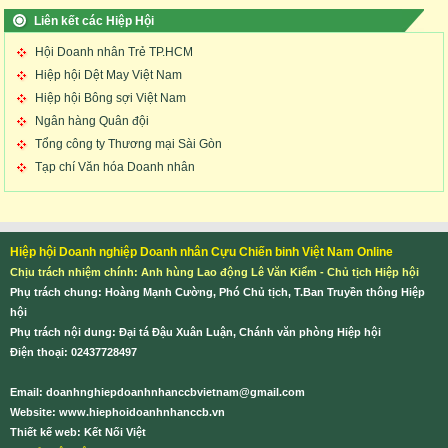
Liên kết các Hiệp Hội
Hội Doanh nhân Trẻ TP.HCM
Hiệp hội Dệt May Việt Nam
Hiệp hội Bông sợi Việt Nam
Ngân hàng Quân đội
Tổng công ty Thương mại Sài Gòn
Tạp chí Văn hóa Doanh nhân
Hiệp hội Doanh nghiệp Doanh nhân Cựu Chiến binh Việt Nam Online
Chịu trách nhiệm chính: Anh hùng Lao động Lê Văn Kiểm - Chủ tịch Hiệp hội
Phụ trách chung: Hoàng Mạnh Cường, Phó Chủ tịch, T.Ban Truyền thông Hiệp
hội
Phụ trách nội dung: Đại tá Đậu Xuân Luận, Chánh văn phòng Hiệp hội
Điện thoại: 02437728497
Email:
doanhnghiepdoanhnhanccbvietnam@gmail.com
Website:
www.hiephoidoanhnhanccb.vn
Thiết kế web: Kết Nối Việt