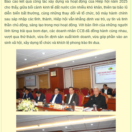
Báo cáo kết quả công tác xây dựng và hoạt động của Hiệp hội năm 2025
cho thấy, giữa bối cảnh kinh tế đất nước còn nhiều khó khăn, thiên tai bão lũ
diễn biến bất thường, cùng những thay đổi về tổ chức, bộ máy hành chính
sau sáp nhập các tỉnh, thành, Hiệp hội vẫn khẳng định vai trò, uy tín và tinh
thần chủ động, sáng tạo trong mọi hoạt động. Với bản lĩnh của những người
lính từng trải qua bom đạn, các doanh nhân CCB đã đồng hành cùng nhau,
vượt qua thử thách, vừa ổn định sản xuất kinh doanh, vừa góp phần vào an
sinh xã hội, xây dựng tổ chức và khích lệ phong trào thi đua.