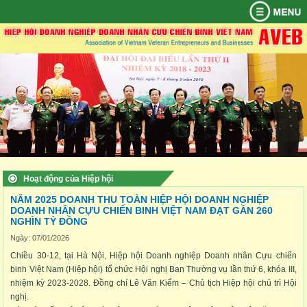
TRANG
AVEB
HỘI
DOANH
SỰ
THÔNG
CHẾ
TỪ
LIÊN
CHỦ
VIÊN
NGHIỆP
KIỆN
TIN
ĐỘ
THIỆN
HỆ
QUYẾT
ĐIỀU
QUY
CƠ
KỶ
BAN
THÀNH
NỔI
KINH
CHÍNH
XÃ
ĐỊNH
LỆ
CHẾ
QUAN
YẾU
CHUYÊN
BAN
ĐIỀU
QUYỀN
HỘI
TRÍCH
BAN
VIÊN
BẬT
TẾ
SÁCH
HỘI
THÀNH
HOẠT
HIỆP
MÔN
CHẤP
KIỆN
VÀ
PHÍ
YẾU
THƯỜNG
LẬP
ĐỘNG
HỘI
HÀNH
GIA
NGHĨA
HỘI
VỤ
HOẠT
TIN
THÔNG
THÔNG
VĂN
KINH
KINH
CCB
CÁC
HOẠT
HIỆP
NHẬP
VỤ
VIÊN
HIỆP
ĐỘNG
TỨC
TIN
TIN
HÓA
TẾ
TẾ
HỎI
HOẠT
ĐỘNG
HỘI
HIỆP
HỘI
CỦA
BIỂN
KINH
TRONG
-
TRONG
QUỐC
ĐỘNG
TỪ
DOANH
HỘI
HIỆP
ĐÔNG
TẾ,
VÀ
THỂ
NƯỚC
TẾ
ĐỀN
THIỆN
NHÂN
HỘI
CHÍNH
NGOÀI
THAO
ƠN
XÃ
CCB
TRỊ,
NƯỚC
ĐÁP
HỘI
VIỆT
XÃ
NGHĨA
NAM
HỘI
Hoạt động của Hiệp hội
NĂM 2025 DOANH THU TOÀN HIỆP HỘI DOANH NGHIỆP
DOANH NHÂN CỰU CHIẾN BINH VIỆT NAM ĐẠT GẦN 260
NGHÌN TỶ ĐỒNG
Ngày: 07/01/2026
Chiều 30-12, tại Hà Nội, Hiệp hội Doanh nghiệp Doanh nhân Cựu chiến
binh Việt Nam (Hiệp hội) tổ chức Hội nghị Ban Thường vụ lần thứ 6, khóa III,
nhiệm kỳ 2023-2028. Đồng chí Lê Văn Kiểm – Chủ tịch Hiệp hội chủ trì Hội
nghị.