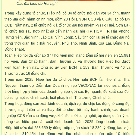
Các đại biểu dự Hội nghị.
Trong xây dựng tổ chức, Hiệp hội có 34 tổ chức hội gắn với 34 tỉnh, thành
theo địa giới hành chính mới, gồm 28 Hội DNDN CCB và 6 Câu lạc bộ DN
CCB. Năm nay, 2 tổ chức hội đã tổ chức đại hội nhiệm kỳ (TP. Huế, Sơn La),
tổ chức hội sau hợp nhất đã tiến hành đại hội (TP. HCM, TP. Hải Phòng,
Hưng Yên, Bắc Ninh, Lào Cai, Vĩnh Long). Sáu tỉnh còn lại sẽ tổ chức đại hội
trong thời gian tới (Thái Nguyên, Phú Thọ, Ninh Bình, Gia Lai, Đồng Nai,
Đồng Tháp).
Toàn Hiệp hội đã kết nạp 377 hội viên mới, nâng tổng số hội viên lên 15.981
hội viên. Ban Chấp hành, Ban Thường vụ và Thường trực Hiệp hội được
kiện toàn. Hiện nay, tổng số ủy viên BCH là 153, Ban Thường vụ 46 và
Thường trực 16 đồng chí.
Trong năm 2025, Hiệp hội đã tổ chức Hội nghị BCH lần thứ 3 tại Thái
Nguyên, tham dự Diễn đàn Doanh nghiệp VECONAC tại Indonesia, đồng
thời tổng hợp ý kiến của doanh nghiệp gửi các Bộ ngành, đề xuất sửa đổi,
bổ sung một số chính sách, luật pháp trình Thủ tướng Chính phủ.
Trong hoạt động sản xuất kinh doanh, dịch vụ, dù chịu tác động từ xung đột
thương mại, thiên tai và thay đổi tổ chức bộ máy hành chính, các doanh
nghiệp CCB vẫn chủ động vượt khó, đổi mới công nghệ, áp dụng quản lý số,
nâng cao hiệu quả sản xuất kinh doanh. Năm 2025, tổng doanh thu toàn
Hiệp hội ước đạt 258.659 tỷ đồng, nộp ngân sách 18.289 tỷ đồng, tạo việc
làm cho 319.454 lao động với thu nhập bình quân gần 10 triệu