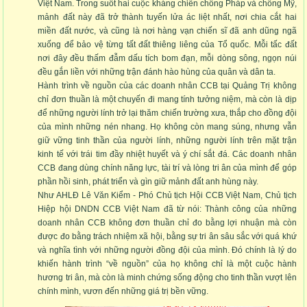
Việt Nam. Trong suốt hai cuộc kháng chiến chống Pháp và chống Mỹ,
mảnh đất này đã trở thành tuyến lửa ác liệt nhất, nơi chia cắt hai
miền đất nước, và cũng là nơi hàng vạn chiến sĩ đã anh dũng ngã
xuống để bảo vệ từng tất đất thiêng liêng của Tổ quốc. Mỗi tấc đất
nơi đây đều thấm đẫm dấu tích bom đạn, mỗi dòng sông, ngọn núi
đều gắn liền với những trận đánh hào hùng của quân và dân ta.
Hành trình về nguồn của các doanh nhân CCB tại Quảng Trị không
chỉ đơn thuần là một chuyến đi mang tính tưởng niệm, mà còn là dịp
để những người lính trở lại thăm chiến trường xưa, thắp cho đồng đội
của mình những nén nhang. Họ không còn mang súng, nhưng vẫn
giữ vững tinh thần của người lính, những người lính trên mặt trận
kinh tế với trái tim đầy nhiệt huyết và ý chí sắt đá. Các doanh nhân
CCB đang dùng chính năng lực, tài trí và lòng tri ân của mình để góp
phần hồi sinh, phát triển và gìn giữ mảnh đất anh hùng này.
Như AHLĐ Lê Văn Kiểm - Phó Chủ tịch Hội CCB Việt Nam, Chủ tịch
Hiệp hội DNDN CCB Việt Nam đã từ nói: Thành công của những
doanh nhân CCB không đơn thuần chỉ đo bằng lợi nhuận mà còn
được đo bằng trách nhiệm xã hội, bằng sự tri ân sâu sắc với quá khứ
và nghĩa tình với những người đồng đội của mình. Đó chính là lý do
khiến hành trình “về nguồn” của họ không chỉ là một cuộc hành
hương tri ân, mà còn là minh chứng sống động cho tinh thần vượt lên
chính mình, vươn đến những giá trị bền vững.