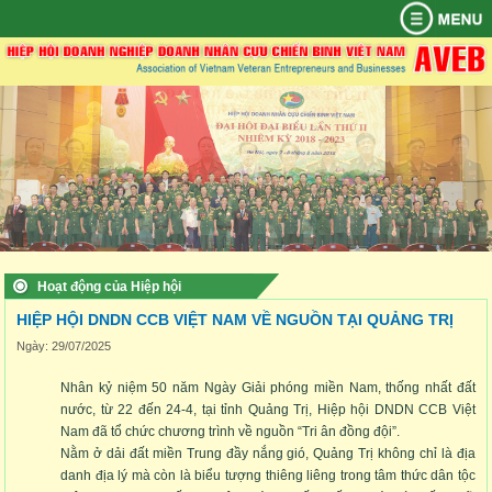
TRANG
AVEB
HỘI
DOANH
SỰ
THÔNG
CHẾ
TỪ
LIÊN
CHỦ
VIÊN
NGHIỆP
KIỆN
TIN
ĐỘ
THIỆN
HỆ
QUYẾT
ĐIỀU
QUY
CƠ
KỶ
BAN
THÀNH
NỔI
KINH
CHÍNH
XÃ
ĐỊNH
LỆ
CHẾ
QUAN
YẾU
CHUYÊN
BAN
ĐIỀU
QUYỀN
HỘI
TRÍCH
BAN
VIÊN
BẬT
TẾ
SÁCH
HỘI
THÀNH
HOẠT
HIỆP
MÔN
CHẤP
KIỆN
VÀ
PHÍ
YẾU
THƯỜNG
LẬP
ĐỘNG
HỘI
HÀNH
GIA
NGHĨA
HỘI
VỤ
HOẠT
TIN
THÔNG
THÔNG
VĂN
KINH
KINH
CCB
CÁC
HOẠT
HIỆP
NHẬP
VỤ
VIÊN
HIỆP
ĐỘNG
TỨC
TIN
TIN
HÓA
TẾ
TẾ
HỎI
HOẠT
ĐỘNG
HỘI
HIỆP
HỘI
CỦA
BIỂN
KINH
TRONG
-
TRONG
QUỐC
ĐỘNG
TỪ
DOANH
HỘI
HIỆP
ĐÔNG
TẾ,
VÀ
THỂ
NƯỚC
TẾ
ĐỀN
THIỆN
NHÂN
HỘI
CHÍNH
NGOÀI
THAO
ƠN
XÃ
CCB
TRỊ,
NƯỚC
ĐÁP
HỘI
VIỆT
XÃ
NGHĨA
NAM
HỘI
Hoạt động của Hiệp hội
HIỆP HỘI DNDN CCB VIỆT NAM VỀ NGUỒN TẠI QUẢNG TRỊ
Ngày: 29/07/2025
Nhân kỷ niệm 50 năm Ngày Giải phóng miền Nam, thống nhất đất
nước, từ 22 đến 24-4, tại tỉnh Quảng Trị, Hiệp hội DNDN CCB Việt
Nam đã tổ chức chương trình về nguồn “Tri ân đồng đội”.
Nằm ở dải đất miền Trung đầy nắng gió, Quảng Trị không chỉ là địa
danh địa lý mà còn là biểu tượng thiêng liêng trong tâm thức dân tộc