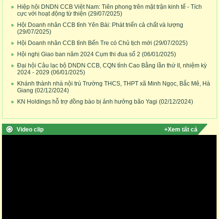
Hiệp hội DNDN CCB Việt Nam: Tiên phong trên mặt trận kinh tế - Tích
cực với hoạt động từ thiện
(29/07/2025)
Hội Doanh nhân CCB tỉnh Yên Bái: Phát triển cả chất và lượng
(29/07/2025)
Hội Doanh nhân CCB tỉnh Bến Tre có Chủ tịch mới
(29/07/2025)
Hội nghị Giao ban năm 2024 Cụm thi đua số 2
(06/01/2025)
Đại hội Câu lạc bộ DNDN CCB, CQN tỉnh Cao Bằng lần thứ II, nhiệm kỳ
2024 - 2029
(06/01/2025)
Khánh thành nhà nội trú Trường THCS, THPT xã Minh Ngọc, Bắc Mê, Hà
Giang
(02/12/2024)
KN Holdings hỗ trợ đồng bào bị ảnh hưởng bão Yagi
(02/12/2024)
Video clip
+Xem tất cả