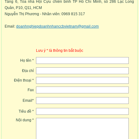
Tầng 6, Tòa nhà Hội Cựu chiến binh TP Hồ Chí Minh, số 286 Lạc Long
Quân, P10, Q11, HCM
Nguyễn Thị Phương - Nhân viên: 0969 815 317
Email:
doanhnghiepdoanhnhanccbvietnam@gmail.com
Lưu ý * là thông tin bắt buộc
Họ tên *
Địa chỉ
Điện thoại *
Fax
Email*
Tiêu đề *
Nội dung *